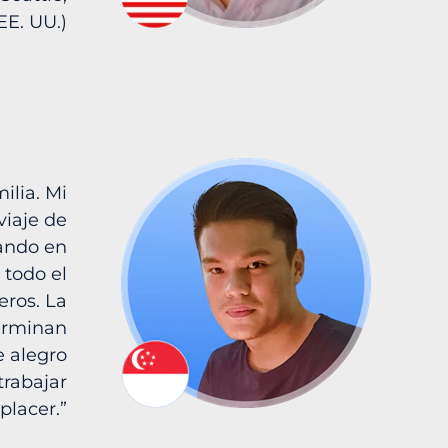
E. UU.)
ilia. Mi
viaje de
jando en
 todo el
ros. La
erminan
e alegro
rabajar
placer.”