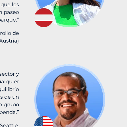
 que los
un paseo
parque.”
rollo de
Austria)
sector y
alquier
uilibrio
ás de un
un grupo
penda.”
Seattle,