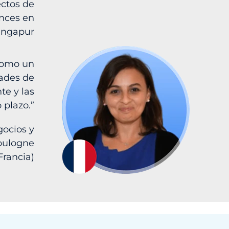
ectos de
ences en
ingapur
 como un
dades de
te y las
 plazo.”
ocios y
oulogne
Francia)